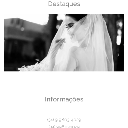
Destaques
Informações
(34) 9 9803-4029
(34) 998034029