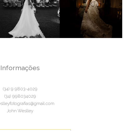
Informações
(34) 9 9803-4029
(34) 998034029
slleyfotografias@gmail.com
John Weslley