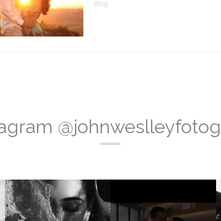
Blog
tagram @johnweslleyfotog