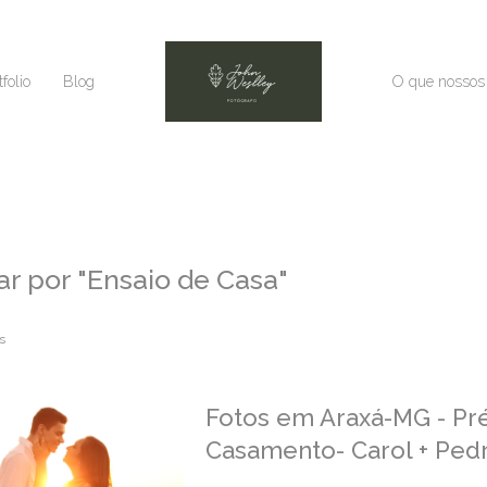
tfolio
Blog
O que nossos 
ar por
"Ensaio de Casa"
s
Fotos em Araxá-MG - Pr
Casamento- Carol + Ped